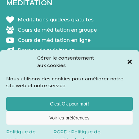
MÉDITATION
Méditations guidées gratuites
Cours de méditation en groupe
Cours de méditation en ligne
Retraite de méditation
Gérer le consentement
Thérapie par la méditation
aux cookies
Méditation & bien-être au travail
Nous utilisons des cookies pour améliorer notre
Formations méditation professionnalisantes
site web et notre service.
C'est Ok pour moi !
© 2026 Association Inspiir
Voir les préférences
Fait avec
par KelBo.Site
Politique de
RGPD : Politique de
Mentions légales,
confidentialité et cookies