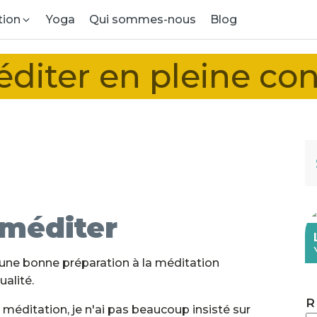
tion
Yoga
Qui sommes-nous
Blog
iter en pleine con
 méditer
une bonne préparation à la méditation
alité.
R
méditation, je n'ai pas beaucoup insisté sur