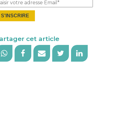
Please leave t
artager cet article