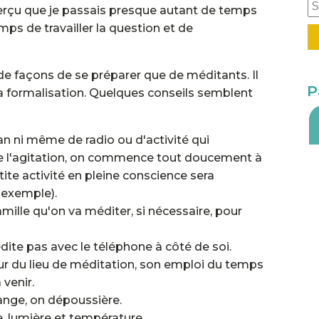
aperçu que je passais presque autant de temps
mps de travailler la question et de
 de façons de se préparer que de méditants. Il
P
r la formalisation. Quelques conseils semblent
an ni même de radio ou d'activité qui
vite l'agitation, on commence tout doucement à
etite activité en pleine conscience sera
 exemple).
mille qu'on va méditer, si nécessaire, pour
ite pas avec le téléphone à côté de soi.
rieur du lieu de méditation, son emploi du temps
 venir.
ange, on dépoussière.
, lumière et température.