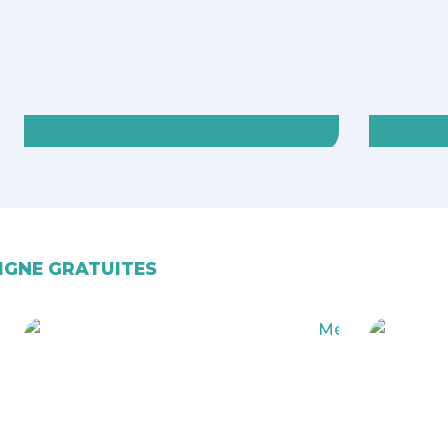
éditation pleine conscience : le rôle de l'émerveillemen
IGNE GRATUITES