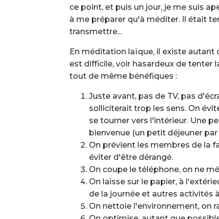
ce point, et puis un jour, je me suis 
à me préparer qu'à méditer. Il était te
transmettre...
En méditation laïque, il existe autant
est difficile, voir hasardeux de tente
tout de même bénéfiques :
Juste avant, pas de TV, pas d'écr
solliciterait trop les sens. On é
se tourner vers l'intérieur. Une p
bienvenue (un petit déjeuner par
On prévient les membres de la fa
éviter d'être dérangé.
On coupe le téléphone, on ne méd
On laisse sur le papier, à l'exté
de la journée et autres activités à
On nettoie l'environnement, on r
On optimise, autant que possible